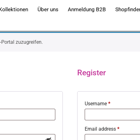
2027 Summer Wo
Kollektionen
Über uns
Anmeldung B2B
Shopfinde
-Portal zuzugreifen.
Register
Username
*
Email address
*