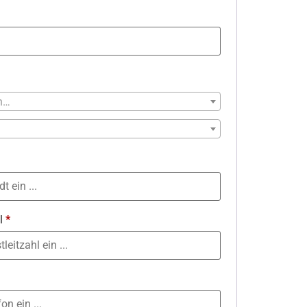
on…
hl
*