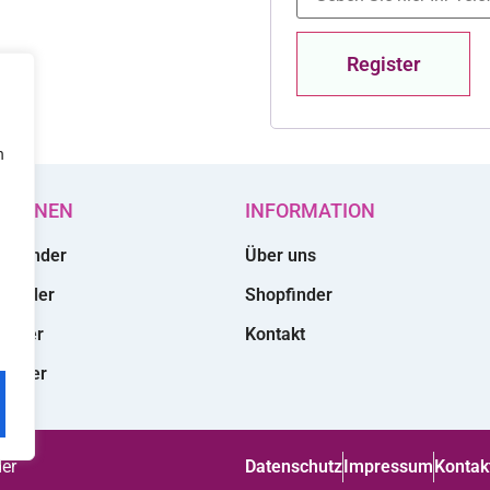
Register
n
KTIONEN
INFORMATION
 Wonder
Über uns
 Wonder
Shopfinder
onder
Kontakt
onder
der
Datenschutz
Impressum
Kontak