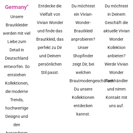
Entdecke die
Du möchtest
Du möchtest
Germany"
Vielfalt von
ein Vivian-
in Deinem
Unsere
Vivian Wonder
Wonder-
Geschäft die
Brautkleider
und finde das
Brautkleid
aktuelle Vivian
werden mit viel
Brautkleid, das
anprobieren?
Wonder
Liebe zum
perfekt zu Dir
Unser
Kollektion
Detail in
und Deinem
Shopfinder
anbieten?
Deutschland
persönlichen
zeigt Dir, bei
Werde Vivian
entworfen. So
Stil passt.
welchen
Wonder
entstehen
Brautmodengeschäften
Fachhändler
Kollektionen,
Du unsere
und nimm
die moderne
Kollektionen
Kontakt mit
Trends,
entdecken
uns auf.
hochwertige
kannst.
Designs und
den