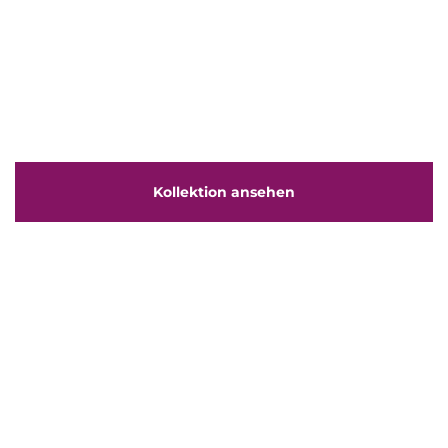
Vivian Wonder
Brautmode für jede Silhouette. Stilvoll. Echt.
Unvergesslich.
Kollektion ansehen
Finden Sie eine Filiale