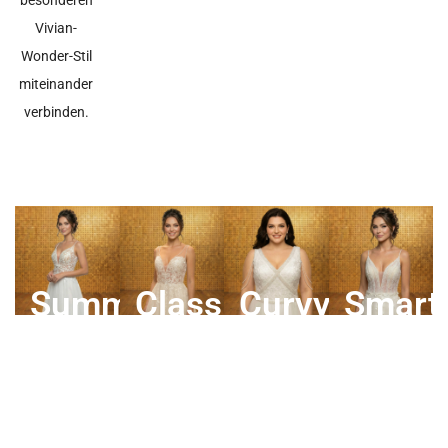
besonderen
Vivian-
Wonder-Stil
miteinander
verbinden.
Summer
Classic
Curvy
Smart
Wonder
Wonder
Wonder
Wonde
Kollektion
Kollektion
Kollektion
Kollektion
ansehen
ansehen
ansehen
ansehen