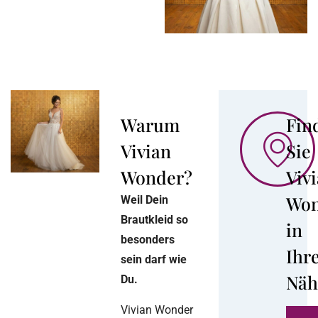
Warum
Fin
Vivian
Sie
Wonder?
Viv
Won
Weil Dein
Brautkleid so
in
besonders
Ihr
sein darf wie
Näh
Du.
Vivian Wonder