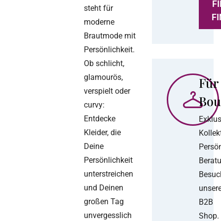
FI
steht für
F
moderne
Brautmode mit
Persönlichkeit.
Ob schlicht,
glamourös,
Für
verspielt oder
Bou
curvy:
Entdecke
Exklus
Kleider, die
Kollek
Deine
Persön
Persönlichkeit
Berat
unterstreichen
Besuc
und Deinen
unser
großen Tag
B2B
unvergesslich
Shop.