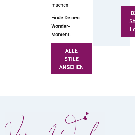
machen.
B
Finde Deinen
S
Wonder-
L
Moment.
ALLE
STILE
ANSEHEN