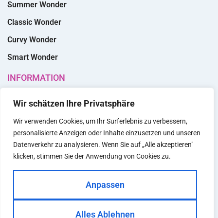
Summer Wonder
Classic Wonder
Curvy Wonder
Smart Wonder
INFORMATION
Über uns
Wir schätzen Ihre Privatsphäre
Shopfinder
Wir verwenden Cookies, um Ihr Surferlebnis zu verbessern,
Kontakt
personalisierte Anzeigen oder Inhalte einzusetzen und unseren
Datenverkehr zu analysieren. Wenn Sie auf „Alle akzeptieren"
B2B
klicken, stimmen Sie der Anwendung von Cookies zu.
B2B Shop Login
Anpassen
Anmeldung B2B
Partner werden
Alles Ablehnen